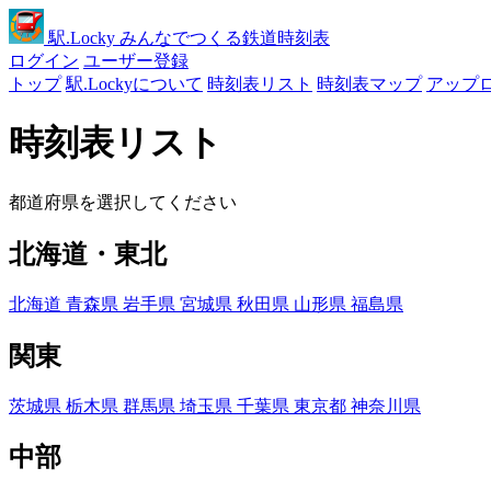
駅
.Locky
みんなでつくる鉄道時刻表
ログイン
ユーザー登録
トップ
駅.Lockyについて
時刻表リスト
時刻表マップ
アップ
時刻表リスト
都道府県を選択してください
北海道・東北
北海道
青森県
岩手県
宮城県
秋田県
山形県
福島県
関東
茨城県
栃木県
群馬県
埼玉県
千葉県
東京都
神奈川県
中部