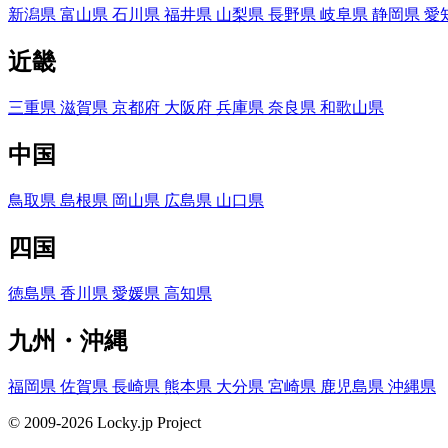
新潟県
富山県
石川県
福井県
山梨県
長野県
岐阜県
静岡県
愛
近畿
三重県
滋賀県
京都府
大阪府
兵庫県
奈良県
和歌山県
中国
鳥取県
島根県
岡山県
広島県
山口県
四国
徳島県
香川県
愛媛県
高知県
九州・沖縄
福岡県
佐賀県
長崎県
熊本県
大分県
宮崎県
鹿児島県
沖縄県
© 2009-2026 Locky.jp Project