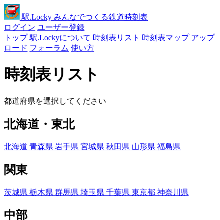
駅
.Locky
みんなでつくる鉄道時刻表
ログイン
ユーザー登録
トップ
駅.Lockyについて
時刻表リスト
時刻表マップ
アップ
ロード
フォーラム
使い方
時刻表リスト
都道府県を選択してください
北海道・東北
北海道
青森県
岩手県
宮城県
秋田県
山形県
福島県
関東
茨城県
栃木県
群馬県
埼玉県
千葉県
東京都
神奈川県
中部