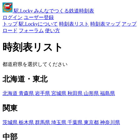
駅
.Locky
みんなでつくる鉄道時刻表
ログイン
ユーザー登録
トップ
駅.Lockyについて
時刻表リスト
時刻表マップ
アップ
ロード
フォーラム
使い方
時刻表リスト
都道府県を選択してください
北海道・東北
北海道
青森県
岩手県
宮城県
秋田県
山形県
福島県
関東
茨城県
栃木県
群馬県
埼玉県
千葉県
東京都
神奈川県
中部