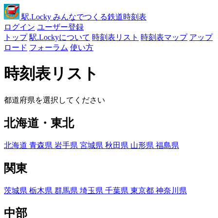
駅
.Locky
みんなでつくる鉄道時刻表
ログイン
ユーザー登録
トップ
駅.Lockyについて
時刻表リスト
時刻表マップ
アップ
ロード
フォーラム
使い方
時刻表リスト
都道府県を選択してください
北海道・東北
北海道
青森県
岩手県
宮城県
秋田県
山形県
福島県
関東
茨城県
栃木県
群馬県
埼玉県
千葉県
東京都
神奈川県
中部