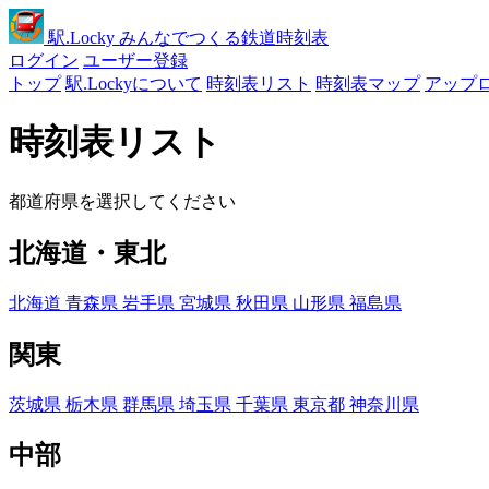
駅
.Locky
みんなでつくる鉄道時刻表
ログイン
ユーザー登録
トップ
駅.Lockyについて
時刻表リスト
時刻表マップ
アップ
時刻表リスト
都道府県を選択してください
北海道・東北
北海道
青森県
岩手県
宮城県
秋田県
山形県
福島県
関東
茨城県
栃木県
群馬県
埼玉県
千葉県
東京都
神奈川県
中部