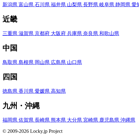
新潟県
富山県
石川県
福井県
山梨県
長野県
岐阜県
静岡県
愛
近畿
三重県
滋賀県
京都府
大阪府
兵庫県
奈良県
和歌山県
中国
鳥取県
島根県
岡山県
広島県
山口県
四国
徳島県
香川県
愛媛県
高知県
九州・沖縄
福岡県
佐賀県
長崎県
熊本県
大分県
宮崎県
鹿児島県
沖縄県
© 2009-2026 Locky.jp Project