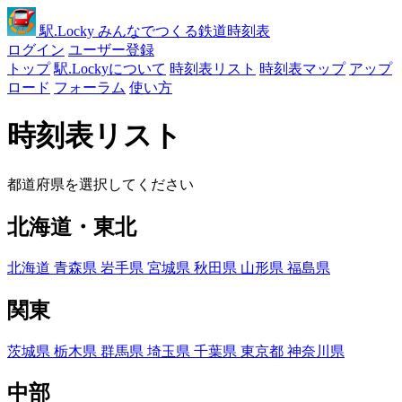
駅
.Locky
みんなでつくる鉄道時刻表
ログイン
ユーザー登録
トップ
駅.Lockyについて
時刻表リスト
時刻表マップ
アップ
ロード
フォーラム
使い方
時刻表リスト
都道府県を選択してください
北海道・東北
北海道
青森県
岩手県
宮城県
秋田県
山形県
福島県
関東
茨城県
栃木県
群馬県
埼玉県
千葉県
東京都
神奈川県
中部