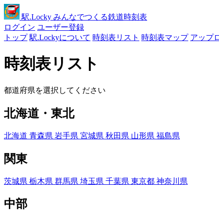
駅
.Locky
みんなでつくる鉄道時刻表
ログイン
ユーザー登録
トップ
駅.Lockyについて
時刻表リスト
時刻表マップ
アップ
時刻表リスト
都道府県を選択してください
北海道・東北
北海道
青森県
岩手県
宮城県
秋田県
山形県
福島県
関東
茨城県
栃木県
群馬県
埼玉県
千葉県
東京都
神奈川県
中部