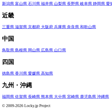
新潟県
富山県
石川県
福井県
山梨県
長野県
岐阜県
静岡県
愛
近畿
三重県
滋賀県
京都府
大阪府
兵庫県
奈良県
和歌山県
中国
鳥取県
島根県
岡山県
広島県
山口県
四国
徳島県
香川県
愛媛県
高知県
九州・沖縄
福岡県
佐賀県
長崎県
熊本県
大分県
宮崎県
鹿児島県
沖縄県
© 2009-2026 Locky.jp Project