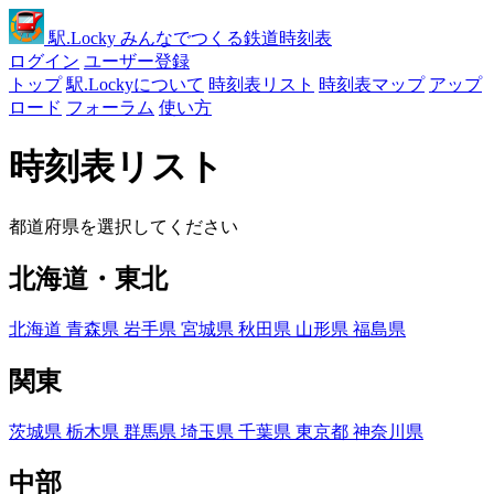
駅
.Locky
みんなでつくる鉄道時刻表
ログイン
ユーザー登録
トップ
駅.Lockyについて
時刻表リスト
時刻表マップ
アップ
ロード
フォーラム
使い方
時刻表リスト
都道府県を選択してください
北海道・東北
北海道
青森県
岩手県
宮城県
秋田県
山形県
福島県
関東
茨城県
栃木県
群馬県
埼玉県
千葉県
東京都
神奈川県
中部