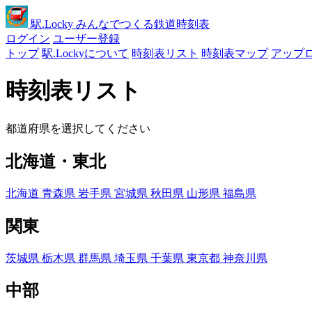
駅
.Locky
みんなでつくる鉄道時刻表
ログイン
ユーザー登録
トップ
駅.Lockyについて
時刻表リスト
時刻表マップ
アップ
時刻表リスト
都道府県を選択してください
北海道・東北
北海道
青森県
岩手県
宮城県
秋田県
山形県
福島県
関東
茨城県
栃木県
群馬県
埼玉県
千葉県
東京都
神奈川県
中部