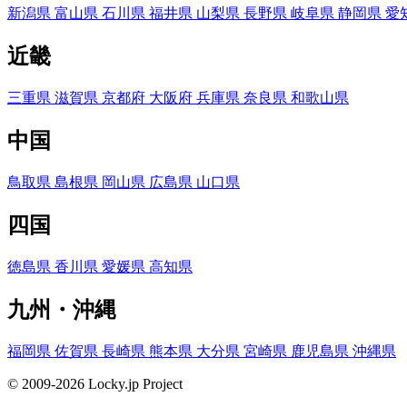
新潟県
富山県
石川県
福井県
山梨県
長野県
岐阜県
静岡県
愛
近畿
三重県
滋賀県
京都府
大阪府
兵庫県
奈良県
和歌山県
中国
鳥取県
島根県
岡山県
広島県
山口県
四国
徳島県
香川県
愛媛県
高知県
九州・沖縄
福岡県
佐賀県
長崎県
熊本県
大分県
宮崎県
鹿児島県
沖縄県
© 2009-2026 Locky.jp Project