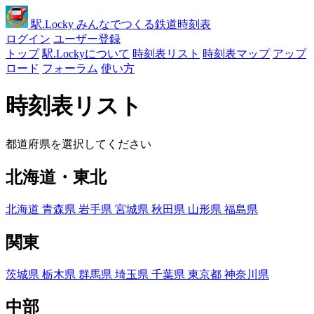
駅
.Locky
みんなでつくる鉄道時刻表
ログイン
ユーザー登録
トップ
駅.Lockyについて
時刻表リスト
時刻表マップ
アップ
ロード
フォーラム
使い方
時刻表リスト
都道府県を選択してください
北海道・東北
北海道
青森県
岩手県
宮城県
秋田県
山形県
福島県
関東
茨城県
栃木県
群馬県
埼玉県
千葉県
東京都
神奈川県
中部