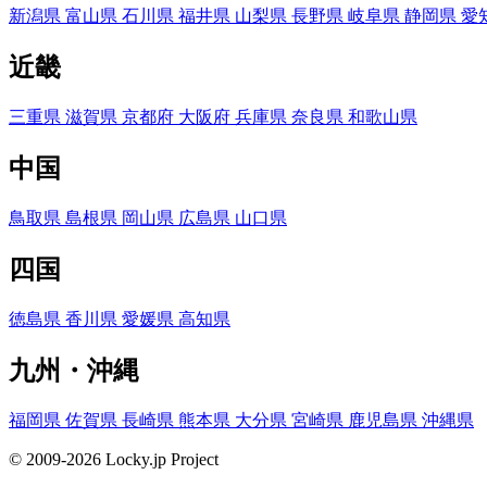
新潟県
富山県
石川県
福井県
山梨県
長野県
岐阜県
静岡県
愛
近畿
三重県
滋賀県
京都府
大阪府
兵庫県
奈良県
和歌山県
中国
鳥取県
島根県
岡山県
広島県
山口県
四国
徳島県
香川県
愛媛県
高知県
九州・沖縄
福岡県
佐賀県
長崎県
熊本県
大分県
宮崎県
鹿児島県
沖縄県
© 2009-2026 Locky.jp Project