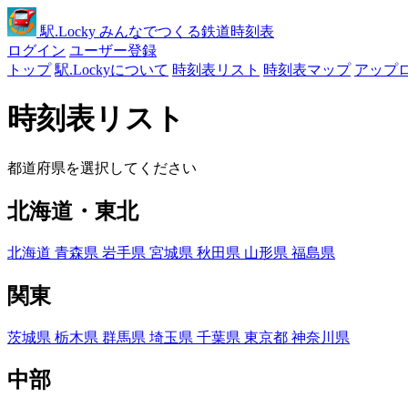
駅
.Locky
みんなでつくる鉄道時刻表
ログイン
ユーザー登録
トップ
駅.Lockyについて
時刻表リスト
時刻表マップ
アップ
時刻表リスト
都道府県を選択してください
北海道・東北
北海道
青森県
岩手県
宮城県
秋田県
山形県
福島県
関東
茨城県
栃木県
群馬県
埼玉県
千葉県
東京都
神奈川県
中部