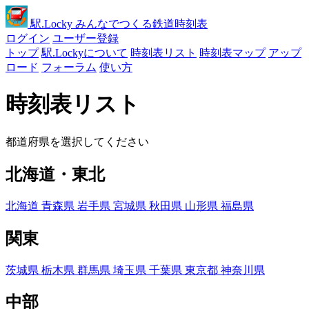
駅
.Locky
みんなでつくる鉄道時刻表
ログイン
ユーザー登録
トップ
駅.Lockyについて
時刻表リスト
時刻表マップ
アップ
ロード
フォーラム
使い方
時刻表リスト
都道府県を選択してください
北海道・東北
北海道
青森県
岩手県
宮城県
秋田県
山形県
福島県
関東
茨城県
栃木県
群馬県
埼玉県
千葉県
東京都
神奈川県
中部