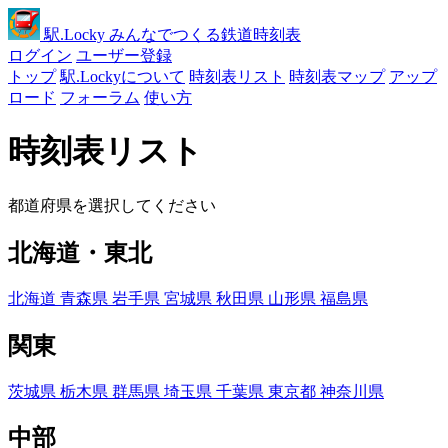
駅
.Locky
みんなでつくる鉄道時刻表
ログイン
ユーザー登録
トップ
駅.Lockyについて
時刻表リスト
時刻表マップ
アップ
ロード
フォーラム
使い方
時刻表リスト
都道府県を選択してください
北海道・東北
北海道
青森県
岩手県
宮城県
秋田県
山形県
福島県
関東
茨城県
栃木県
群馬県
埼玉県
千葉県
東京都
神奈川県
中部