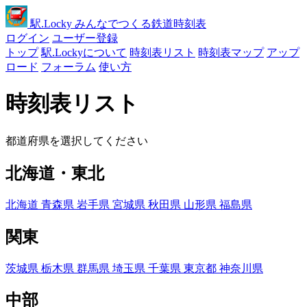
駅
.Locky
みんなでつくる鉄道時刻表
ログイン
ユーザー登録
トップ
駅.Lockyについて
時刻表リスト
時刻表マップ
アップ
ロード
フォーラム
使い方
時刻表リスト
都道府県を選択してください
北海道・東北
北海道
青森県
岩手県
宮城県
秋田県
山形県
福島県
関東
茨城県
栃木県
群馬県
埼玉県
千葉県
東京都
神奈川県
中部