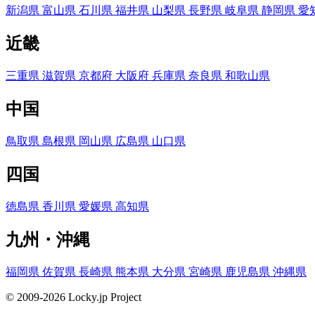
新潟県
富山県
石川県
福井県
山梨県
長野県
岐阜県
静岡県
愛
近畿
三重県
滋賀県
京都府
大阪府
兵庫県
奈良県
和歌山県
中国
鳥取県
島根県
岡山県
広島県
山口県
四国
徳島県
香川県
愛媛県
高知県
九州・沖縄
福岡県
佐賀県
長崎県
熊本県
大分県
宮崎県
鹿児島県
沖縄県
© 2009-2026 Locky.jp Project