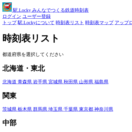
駅
.Locky
みんなでつくる鉄道時刻表
ログイン
ユーザー登録
トップ
駅.Lockyについて
時刻表リスト
時刻表マップ
アップ
時刻表リスト
都道府県を選択してください
北海道・東北
北海道
青森県
岩手県
宮城県
秋田県
山形県
福島県
関東
茨城県
栃木県
群馬県
埼玉県
千葉県
東京都
神奈川県
中部