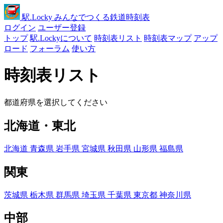
駅
.Locky
みんなでつくる鉄道時刻表
ログイン
ユーザー登録
トップ
駅.Lockyについて
時刻表リスト
時刻表マップ
アップ
ロード
フォーラム
使い方
時刻表リスト
都道府県を選択してください
北海道・東北
北海道
青森県
岩手県
宮城県
秋田県
山形県
福島県
関東
茨城県
栃木県
群馬県
埼玉県
千葉県
東京都
神奈川県
中部