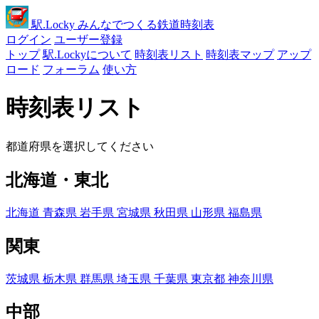
駅
.Locky
みんなでつくる鉄道時刻表
ログイン
ユーザー登録
トップ
駅.Lockyについて
時刻表リスト
時刻表マップ
アップ
ロード
フォーラム
使い方
時刻表リスト
都道府県を選択してください
北海道・東北
北海道
青森県
岩手県
宮城県
秋田県
山形県
福島県
関東
茨城県
栃木県
群馬県
埼玉県
千葉県
東京都
神奈川県
中部