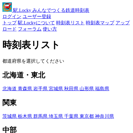
駅
.Locky
みんなでつくる鉄道時刻表
ログイン
ユーザー登録
トップ
駅.Lockyについて
時刻表リスト
時刻表マップ
アップ
ロード
フォーラム
使い方
時刻表リスト
都道府県を選択してください
北海道・東北
北海道
青森県
岩手県
宮城県
秋田県
山形県
福島県
関東
茨城県
栃木県
群馬県
埼玉県
千葉県
東京都
神奈川県
中部