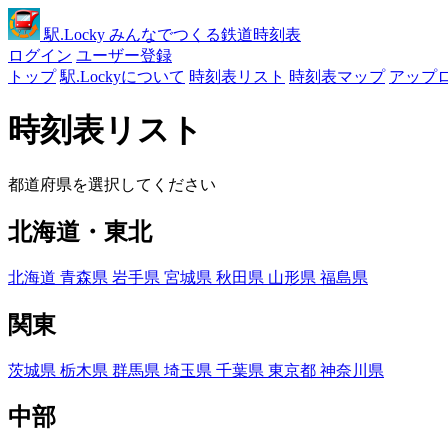
駅
.Locky
みんなでつくる鉄道時刻表
ログイン
ユーザー登録
トップ
駅.Lockyについて
時刻表リスト
時刻表マップ
アップ
時刻表リスト
都道府県を選択してください
北海道・東北
北海道
青森県
岩手県
宮城県
秋田県
山形県
福島県
関東
茨城県
栃木県
群馬県
埼玉県
千葉県
東京都
神奈川県
中部