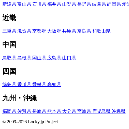
新潟県
富山県
石川県
福井県
山梨県
長野県
岐阜県
静岡県
愛
近畿
三重県
滋賀県
京都府
大阪府
兵庫県
奈良県
和歌山県
中国
鳥取県
島根県
岡山県
広島県
山口県
四国
徳島県
香川県
愛媛県
高知県
九州・沖縄
福岡県
佐賀県
長崎県
熊本県
大分県
宮崎県
鹿児島県
沖縄県
© 2009-2026 Locky.jp Project